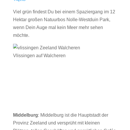
Viel grün findest Du bei einem Spaziergang im 12
Hektar großen Natuurbos Nolle-Westduin Park,
wenn Dein Auge mal kein Meer mehr sehen
möchte.
Vlissingen auf Walcheren
Ein Markt in den Niederlanden ist ein besonderes
Erlebnis. Jeden Freitag findet der Wochenmarkt in
der Spuistraat statt – eine gute Gelegenheit, dass
Du Dich mit köstlichem Käse, Obst, Gemüse,
Fisch und Blumen eindeckst oder auch Kleidung,
Schmuck und saisonale Artikel findest.
Middelburg
: Middelburg ist die Hauptstadt der
Provinz Zeeland und versprüht mit kleinen